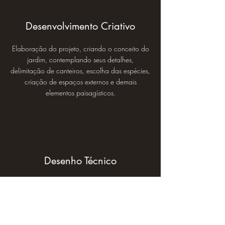
Desenvolvimento Criativo
Elaboração do projeto, criando o conceito do
jardim, contemplando seus detalhes,
delimitação de canteiros, escolha das espécies,
criação de espaços externos e demais
elementos paisagísticos.
Desenho Técnico
Criação do desenho técnico, em planta, de
todo o jardim mostrando cada espaço e
identificando cada espécie e elemento que irá
compor o projeto, com medidas e escala.